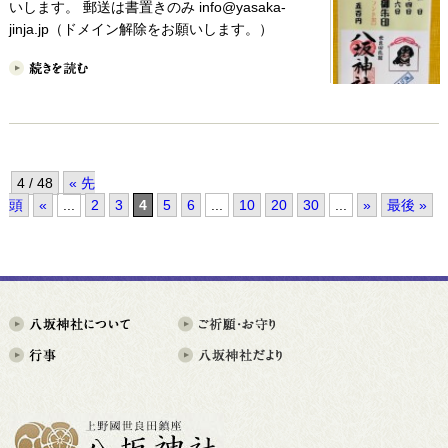
いします。 郵送は書置きのみ info@yasaka-
jinja.jp（ドメイン解除をお願いします。）
4 / 48
« 先
頭
«
...
2
3
4
5
6
...
10
20
30
...
»
最後 »